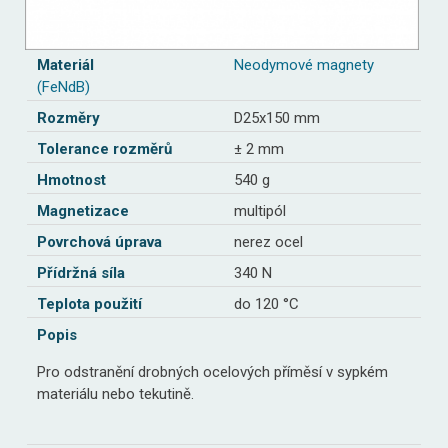
Materiál
Neodymové magnety
(FeNdB)
Rozměry
D25x150 mm
Tolerance rozměrů
± 2 mm
Hmotnost
540 g
Magnetizace
multipól
Povrchová úprava
nerez ocel
Přídržná síla
340 N
Teplota použití
do 120 °C
Popis
Pro odstranění drobných ocelových příměsí v sypkém
materiálu nebo tekutině.