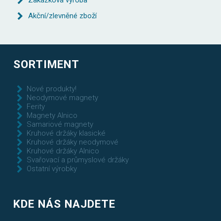
Zakázková výroba
Akční/zlevněné zboží
SORTIMENT
Nové produkty!
Neodymové magnety
Ferity
Magnety Alnico
Samariové magnety
Kruhové držáky klasické
Kruhové držáky neodymové
Kruhové držáky Alnico
Svařovací a průmyslové držáky
Ostatní výrobky
KDE NÁS NAJDETE