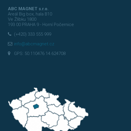
ABC MAGNET s.r.o.
Areál Big box, hala B10
Ve Žlíbku 1800
193 00 PRAHA 9 - Horní Počernice
(+420) 333 555 999
info@abcmagnet.cz
GPS: 50.110476 14.624708