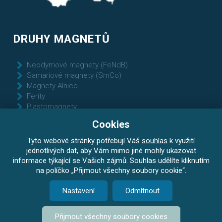
DRUHY MAGNETŮ
Neodymové magnety (FeNdB)
Samariové magnety (SmCo)
Magnety Alnico
Ferity
Plastomagnety
Pryžové magnety
Cookies
Tyto webové stránky potřebují Váš
souhlas
k využití
jednotlivých dat, aby Vám mimo jiné mohly ukazovat
informace týkající se Vašich zájmů. Souhlas udělíte kliknutím
na políčko „Přijmout všechny soubory cookie“.
Copyright © 2026 ABC MAGNET Všechna práva vyhrazena /
Ochrana osobních údajů
/
Zásady cookies (EU)
/
Slovník pojmů
Nastavení
Odmítnout
Created by
FlexWEB.cz
Přijmout všechny soubory cookies